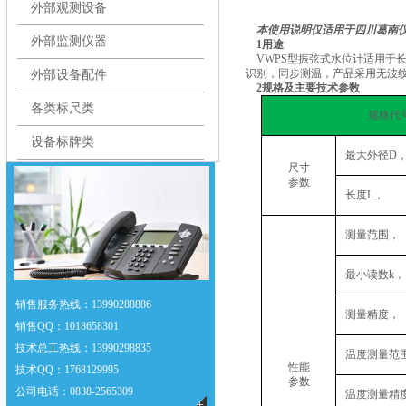
外部观测设备
本使用说明仅适用于四川葛南
外部监测仪器
1
用途
VWPS
型振弦式水位计适用于
识别，同步测温，产品采用无波
外部设备配件
2
规格及主要技术参数
各类标尺类
规格代
设备标牌类
最大外径D
尺寸
参数
长度L， 
测量范围， 
最小读数k， 
销售服务热线：13990288886
测量精度， 
销售QQ
：1018658301
技术总工热线
：13990298835
温度测量范
性能
技术QQ
：1768129995
参数
公司电话：0838-2565309
温度测量精
+