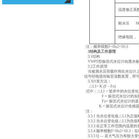
温度修正系数
耐水压 M
绝缘电阻，
注：频率模数
F=Hz2
×
10-3
3
结构及工作原理
3.1
结构
VWPS
型振弦式水位计由透水
3.2
工作原理
当被测水压荷载作用在水位计
信号经电缆传输至读数装置，即
3.3
计算方法：
△
L1= K (F
－
Fo)
式中：△
L1 =
竖井中的水位变化
F =
振弦式水位计的实
Fo=
振弦式水位计的基
K =
振弦式水位计传感
注：
3.3.1
当水位变化值△
L1
为正值
3.3.2
当水位变化值△
L1
为负值
3.3.3
在正常工作范围内温度的
3.3.4
频率模数
F=Hz2
×
10-3
；在
3.3.5 Q
—
若大气压力有较大变