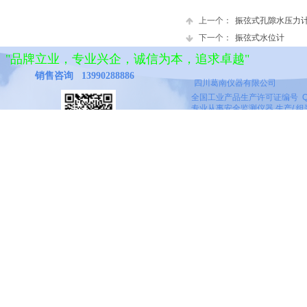
上一个：
振弦式孔隙水压力
下一个：
振弦式水位计
"
品牌立业，专业兴企
，诚信为本，追求卓越"
销售咨询 13990288886
四川葛南仪器有限公司
全国工业产品生产许可证编号 QS（川
专业从事安全监测仪器 生产/ 组装/
------------------------------------------
公司名称：四川葛南仪器有限公
公司地址：四川省德阳市庐山北路
产品销售：139 9028 8886
四川葛南仪器 杜蓉
售后服务：150 0838 6868
秉持“诚信专”的服务理念，为大坝及岩土
技术服务：184 2888 4888
四川葛南仪器产品专网：http://www
工程安
全监测仪器行业提供服务。运用精湛
公司邮箱：1768129995@qq.c
Copyright © 2000-2025 www.mcu3.com All
联系电话：0838-2565309
的传感器生产工艺，通过严格的质量体系来
传真电话：0838-2565136
控制生产过程，保证产品品质可靠、性能稳
微信公众号：SCGN88
定，不断推进产品的创新与升级。依靠诚信
联系人：13990288886 
经营获取客户的信任，得到客户的信赖与肯
定。为客户提供全系列安全监测产品和技术
服务，涵盖仪器选型、定制生产、销售、安
装、技术指导、现场技术服务以及售后服务