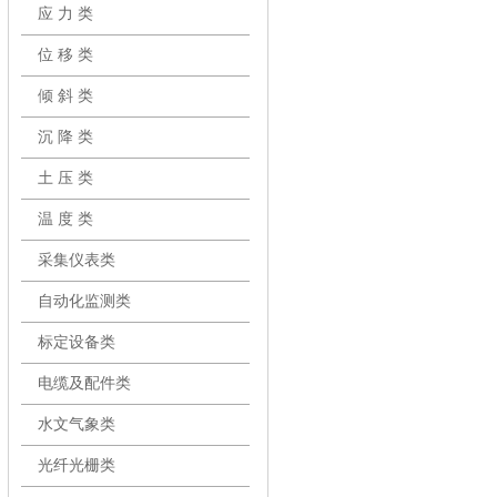
应 力 类
位 移 类
倾 斜 类
沉 降 类
土 压 类
温 度 类
采集仪表类
自动化监测类
标定设备类
电缆及配件类
水文气象类
光纤光栅类