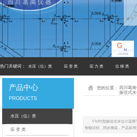
热门关键词：
水压（位）类
应 变 类
应 力 类
位 移 类
产品中心
您的位置：
四川葛南
振弦式水
PRODUCTS
水压（位）类
VWPS型振弦式水位计适
智能识别，同步测温，产品采用
应 变 类