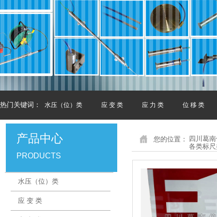
热门关键词：
水压（位）类
应 变 类
应 力 类
位 移 类
产品中心
您的位置：
四川葛南
各类标尺
PRODUCTS
水压（位）类
应 变 类