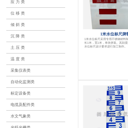
应 力 类
位 移 类
倾 斜 类
1米水位标尺牌
沉 降 类
1米水位标尺采用专用不锈钢材料
长1米，宽1米，单块拼装。其刻
水位标尺设计要求进行加工制作。
土 压 类
温 度 类
采集仪表类
自动化监测类
标定设备类
电缆及配件类
水文气象类
光纤光栅类