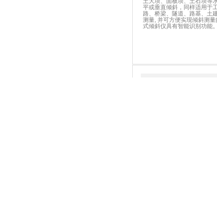
土大坝、面板坝、土石坝等
平或垂直倾斜，同样适用于
路、桥梁、隧道、路基、土
测量, 并可方便实现倾斜测
式倾斜仪具有智能识别功能
双向倾斜仪
ELT-10B型双向倾斜仪适
土大坝、面板坝、土石坝等
斜变 化量，同样适用于工民
桥梁、隧道、路基、土建基
量，并可方便实现倾斜测量