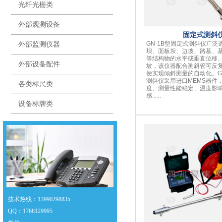
光纤光栅类
外部观测设备
固定式测斜
GN-1B型固定式测斜仪广泛
外部监测仪器
坝、面板坝、边坡、路基、
等结构物的水平或垂直位移
外部设备配件
坡，该仪器配合测斜管可反
便实现倾斜测量的自动化。GN
测斜仪采用进口MEMS器件
各类标尺类
度、测量性能稳定、温度影
感
......
设备标牌类
技术热线：13990298835
QQ
：
1768129995