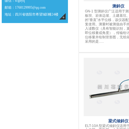
微信
：scgnyq
测斜仪
邮箱
：1768129995@qq.com
GN-1 型测斜仪广泛适用于
地址：四川省德阳市希望城E幢24楼
板坝、岩体边坡、土建基坑
+
的“垂直”水平位移，该仪器
复使用。测量时被测值由手
入读数仪（具有智能识别，
即位移量或角度），传输给
位移量并绘制管形图，无纸
采用的是
......
梁式倾斜仪
ELT-10A 型梁式倾斜仪适