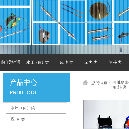
热门关键词：
水压（位）类
应 变 类
应 力 类
位 移 类
产品中心
您的位置：
四川葛南
倾 斜 类
PRODUCTS
水压（位）类
应 变 类