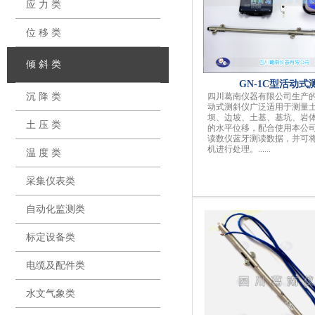
应 力 类
位 移 类
倾 斜 类
GN-1C型活动式
沉 降 类
四川葛南仪器有限公司生产的G
动式测斜仪广泛适用于测量
坝、边坡、土基、基坑、岩
土 压 类
的水平位移，配合使用本公司的
读数仪蓝牙测读数据，并可
机进行处理。
......
温 度 类
采集仪表类
自动化监测类
标定设备类
电缆及配件类
水文气象类